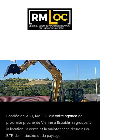
VOTRE AGENCE DE LOCATION
DE MATERIEL ET D'ENGINS DE
CHANTIERS PROFESSIONNELS
PROCHE DE VIENNE A
ESTRABLIN
Fondée en 2021, RMLOC est
votre agence
de
proximité proche de Vienne a Estrablin regroupant
la location, la vente et la maintenance d'engins du
BTP, de l'industrie et du paysage