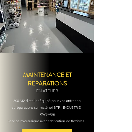
MAINTENANCE ET
REPARATIONS
EN ATELIER
600 M2 d'atelier
équipé
pour vos entretien
et
réparations sur matériel BTP - INDUSTRIE -
PAYSAGE
Service hydraulique avec fabrication de flexibles...