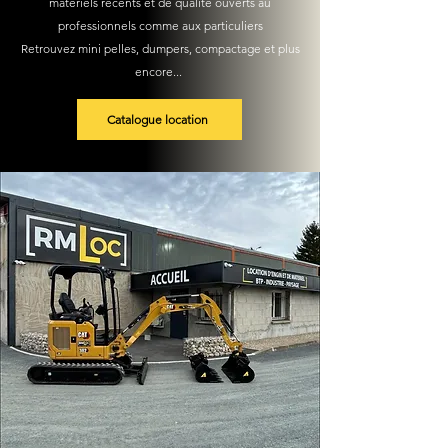
matériels
récents
et de qualité ouverts au
professionnels
comme aux particuliers
Retrouvez mini pelles, dumpers, compactage et plus
encore...
Catalogue location