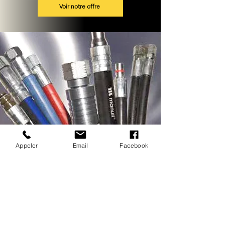
Voir notre offre
Appeler
Email
Facebook
« Personnel super sympa, matériel
de qualité, prix raisonnable le tout
sans prise de tête...