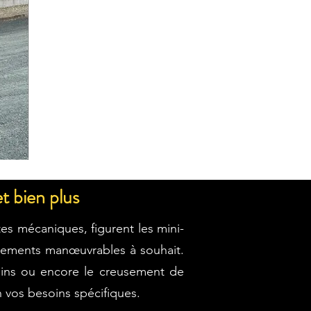
t bien plus
s mécaniques, figurent les mini-
uipements manœuvrables à souhait.
ardins ou encore le creusement de
on vos besoins spécifiques.