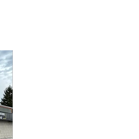
 nécessitant des engins lourds,
 de la location de matériel BTP
huzelles.