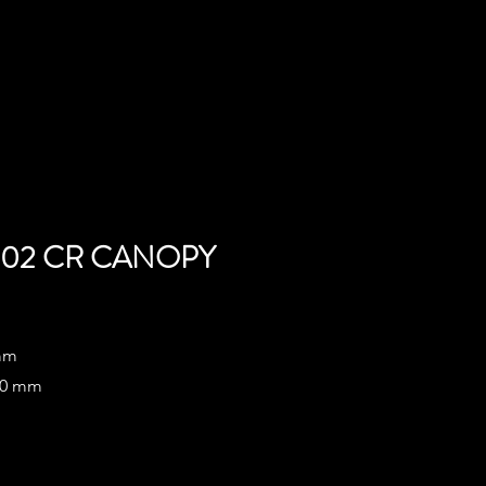
302 CR CANOPY
 mm
570 mm