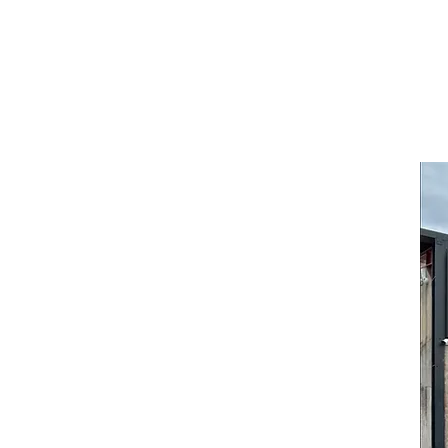
Lorsqu'il s'agit de réaliser d
RMLOC s'impose comme votre par
notamment des mini-pelles et tou