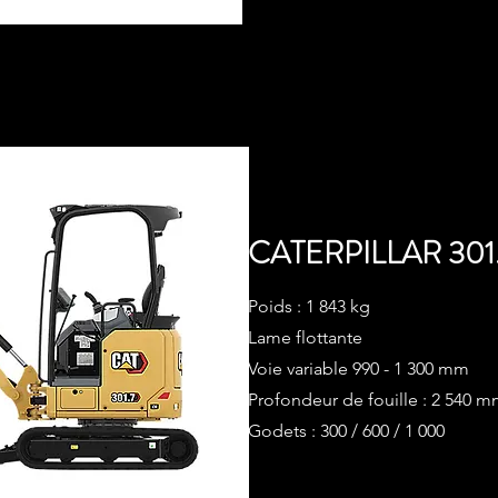
CATERPILLAR 30
Poids : 1 843 kg
Lame flottante
Voie variable 990 - 1 300 mm
Profondeur de fouille : 2 540 
Godets : 300 / 600 / 1 000