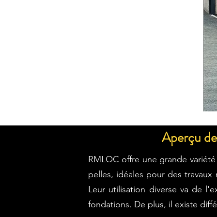
Aperçu de 
RMLOC offre une grande variété 
pelles, idéales pour des travaux
Leur utilisation diverse va de l
fondations. De plus, il existe dif